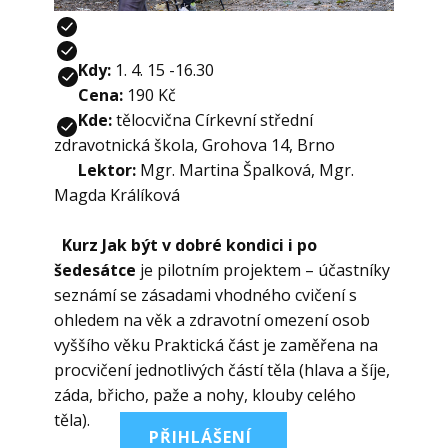
Kdy:
1.
4. 15 -16.30
Cena:
190 Kč
Kde:
tělocvična Církevní střední
zdravotnická škola, Grohova 14, Brno
Lektor:
​Mgr. Martina Špalková, Mgr.
Magda Králíková
Kurz Jak být v dobré kondici i po
šedesátce
je pilotním projektem – účastníky
seznámí se zásadami vhodného cvičení s
ohledem na věk a zdravotní omezení osob
vyššího věku Praktická část je zaměřena na
procvičení jednotlivých částí těla (hlava a šíje,
záda, břicho, paže a nohy, klouby celého
těla).
PŘIHLÁŠENÍ