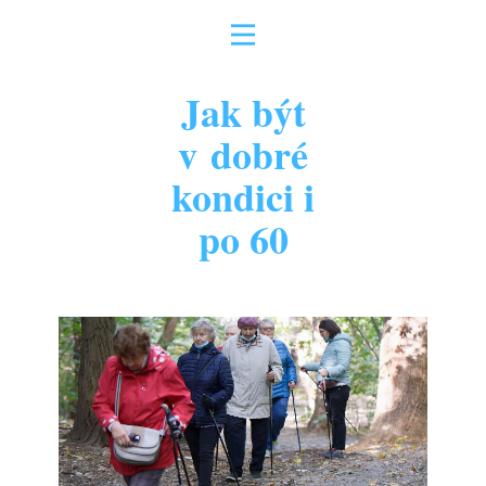
Domov
Jak být
Nabídka vzdělávání
v dobré
Kurzy akreditované MPSV
kondici i
Kurzy na zakázku
po 60
Kurzy první pomoci školám
O nás
Kontakt