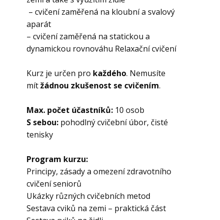
– cvičení zaměřená na kloubní a svalový
aparát
– cvičení zaměřená na statickou a
dynamickou rovnováhu Relaxační cvičení
Kurz je určen pro
každého
. Nemusíte
mít
žádnou zkušenost se cvičením
.
Max. počet účastníků:
10 osob
S sebou:
pohodlný cvičební úbor, čisté
tenisky
Program kurzu:
Principy, zásady a omezení zdravotního
cvičení seniorů
Ukázky různých cvičebních metod
Sestava cviků na zemi – praktická část