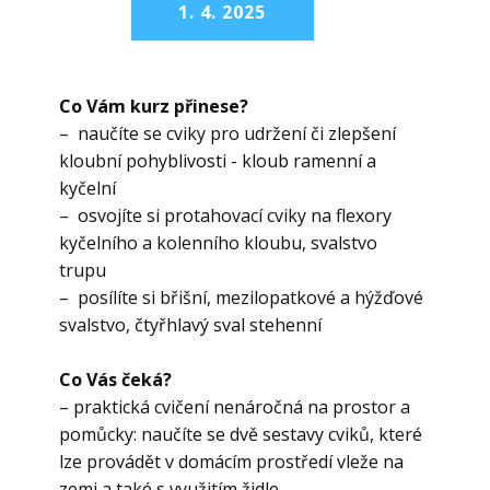
1. 4. 2025
Co Vám kurz přinese?
– naučíte se cviky pro udržení či zlepšení
kloubní pohyblivosti - kloub ramenní a
kyčelní
– osvojíte si protahovací cviky na flexory
kyčelního a kolenního kloubu, svalstvo
trupu
– posílíte si břišní, mezilopatkové a hýžďové
svalstvo, čtyřhlavý sval stehenní
Co Vás čeká?
– praktická cvičení nenáročná na prostor a
pomůcky: naučíte se dvě sestavy cviků, které
lze provádět v domácím prostředí vleže na
zemi a také s využitím židle