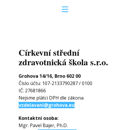
Domov
Nabídka vzdělávání
Kurzy akreditované MPSV
Církevní střední
Kurzy na zakázku
zdravotnická škola s.r.o.
Kurzy první pomoci školám
O nás
Grohova 14/16, Brno 602 00
Kontakt
Číslo účtu: 107-2133790287 / 0100
IČ: 27681866
Nejsme plátci DPH dle zákona
vzdelavani@grohova.eu
Kontaktní osoba:
Mgr. Pavel Bajer, Ph.D.