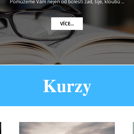
me akreditované sociálně zdravotní přímo na míru Vaši org
VÍCE...
Kurzy