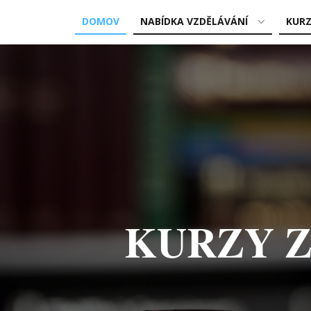
DOMOV
NABÍDKA VZDĚLÁVÁNÍ
KURZ
KU